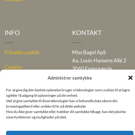
INFO
KONTAKT
Privatlivs politik
Miss Bagel ApS
Aa. Louis-Hansens Allé 2
Cookies
3060 Espergærde
Telefon. +45 4922 3594
Administrer samtykke
For at give dig den bedste oplevelse bruger vi teknologier som cookies til at lagre
CVR 25 91 83 71
og/eller få adgang til oplysninger på din enhed.
Ved at give samtykke til disse teknologier kan vi behandle data såsom din
browsingadfærd eller unikke ID’er på dette website.
Hvis du ikke giver samtykke eller trækker dit samtykke tilbage, kan det påvirke
visse funktioner og muligheder på sitet.