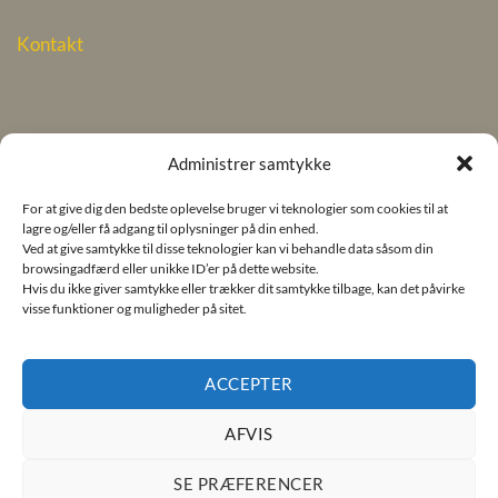
Kontakt
INFO
KONTAKT
Administrer samtykke
For at give dig den bedste oplevelse bruger vi teknologier som cookies til at
lagre og/eller få adgang til oplysninger på din enhed.
Privatlivs politik
Miss Bagel ApS
Ved at give samtykke til disse teknologier kan vi behandle data såsom din
Aa. Louis-Hansens Allé 2
browsingadfærd eller unikke ID’er på dette website.
Hvis du ikke giver samtykke eller trækker dit samtykke tilbage, kan det påvirke
Cookies
3060 Espergærde
visse funktioner og muligheder på sitet.
Telefon. +45 4922 3594
CVR 25 91 83 71
ACCEPTER
AFVIS
SE PRÆFERENCER